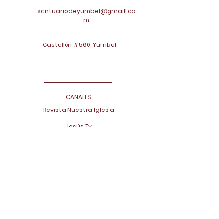
santuariodeyumbel@gmaill.co
m
Castellón #560, Yumbel
CANALES
Revista Nuestra Iglesia
Jesús Tv
Radio Chilena Concepción
Periódico Diálogo
Noticias Aciprensa
LINKS DE INTERÉS